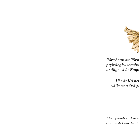
Förmågan att 'förs
psykologisk termino
andliga så är
Kogn
Här är Kriste
välkomna Ord på 
I begynnelsen fann
och Ordet var Gud.