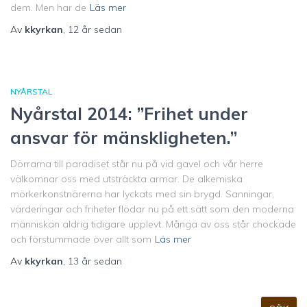
dem. Men har de
Läs mer
Av
kkyrkan
,
12 år
sedan
NYÅRSTAL
Nyårstal 2014: ”Frihet under
ansvar för mänskligheten.”
Dörrarna till paradiset står nu på vid gavel och vår herre
välkomnar oss med utsträckta armar. De alkemiska
mörkerkonstnärerna har lyckats med sin brygd. Sanningar,
värderingar och friheter flödar nu på ett sätt som den moderna
människan aldrig tidigare upplevt. Många av oss står chockade
och förstummade över allt som
Läs mer
Av
kkyrkan
,
13 år
sedan
S