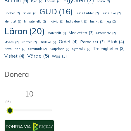
Egypten
(7)
Bitcoin
(5)
Djed
(2)
Egoism
(2)
Farao
(2)
GUD
(16)
Godhet
(2)
Golem
(2)
Guds Entitet
(2)
GudsRike
(2)
Identitet
(2)
Immateriellt
(2)
Individ
(2)
Individuellt
(2)
Insikt
(2)
Jag
(2)
Läran
(20)
Medveten
(3)
Materiellt
(2)
Metaverse
(2)
Ordet
(4)
Ptah
(4)
Paradiset
(3)
Moses
(2)
Narmer
(2)
Ondska
(2)
Treenigheten
(3)
Revolution
(2)
Semantik
(2)
Skapelsen
(2)
Symbolik
(2)
Värde
(5)
Vishet
(4)
Was
(3)
Donera
DONERA VIA