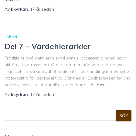
Av
kkyrkan
,
17 år
sedan
LÄRAN
Del 7 – Värdehierarkier
Traditionellt så definieras synd som ej acceptabla handlingar
utifrån ett normsystem. Om vi kommer ihåg vad vi lärde oss
ifrån Del – 5, så är Godhet relaterat till de handlingar med syfte
att förbättra för det kollektiva. Därmed är Godhet basen för det
normsystem vi relaterar till etik och moral.
Läs mer
Av
kkyrkan
,
17 år
sedan
S
SÖK
ö
k