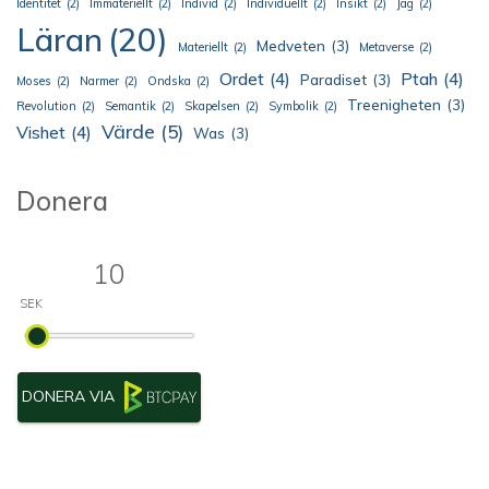
Identitet
(2)
Immateriellt
(2)
Individ
(2)
Individuellt
(2)
Insikt
(2)
Jag
(2)
Läran
(20)
Medveten
(3)
Materiellt
(2)
Metaverse
(2)
Ordet
(4)
Ptah
(4)
Paradiset
(3)
Moses
(2)
Narmer
(2)
Ondska
(2)
Treenigheten
(3)
Revolution
(2)
Semantik
(2)
Skapelsen
(2)
Symbolik
(2)
Värde
(5)
Vishet
(4)
Was
(3)
Donera
DONERA VIA