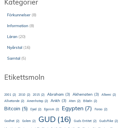
Kategorier
Förkunnelser
(8)
Information
(8)
Läran
(20)
Nyårstal
(16)
Samtal
(5)
Etikettsmoln
Abraham
(3)
Akhenaten
(3)
2001
(2)
2010
(2)
2015
(2)
Alkemi
(2)
Ankh
(3)
Allvetande
(2)
Amenhotep
(2)
Aten
(2)
Bibeln
(2)
Egypten
(7)
Bitcoin
(5)
Djed
(2)
Egoism
(2)
Farao
(2)
GUD
(16)
Godhet
(2)
Golem
(2)
Guds Entitet
(2)
GudsRike
(2)