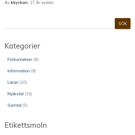
Av
kkyrkan
,
17 år
sedan
S
SÖK
ö
k
Kategorier
Förkunnelser
(8)
Information
(8)
Läran
(20)
Nyårstal
(16)
Samtal
(5)
Etikettsmoln