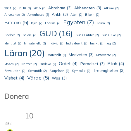
Abraham
(3)
Akhenaten
(3)
2001
(2)
2010
(2)
2015
(2)
Alkemi
(2)
Ankh
(3)
Allvetande
(2)
Amenhotep
(2)
Aten
(2)
Bibeln
(2)
Egypten
(7)
Bitcoin
(5)
Djed
(2)
Egoism
(2)
Farao
(2)
GUD
(16)
Godhet
(2)
Golem
(2)
Guds Entitet
(2)
GudsRike
(2)
Identitet
(2)
Immateriellt
(2)
Individ
(2)
Individuellt
(2)
Insikt
(2)
Jag
(2)
Läran
(20)
Medveten
(3)
Materiellt
(2)
Metaverse
(2)
Ordet
(4)
Ptah
(4)
Paradiset
(3)
Moses
(2)
Narmer
(2)
Ondska
(2)
Treenigheten
(3)
Revolution
(2)
Semantik
(2)
Skapelsen
(2)
Symbolik
(2)
Värde
(5)
Vishet
(4)
Was
(3)
Donera