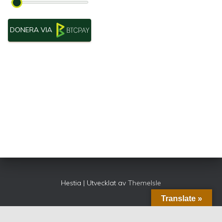
DONERA VIA
Hestia | Utvecklat av
ThemeIsle
Translate »