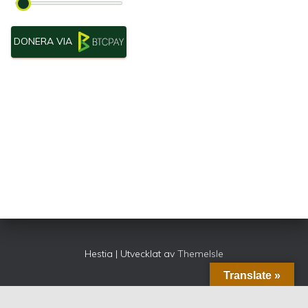
DONERA VIA
Hestia | Utvecklat av
ThemeIsle
Translate »