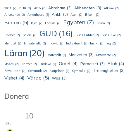
Abraham
(3)
Akhenaten
(3)
2001
(2)
2010
(2)
2015
(2)
Alkemi
(2)
Ankh
(3)
Allvetande
(2)
Amenhotep
(2)
Aten
(2)
Bibeln
(2)
Egypten
(7)
Bitcoin
(5)
Djed
(2)
Egoism
(2)
Farao
(2)
GUD
(16)
Godhet
(2)
Golem
(2)
Guds Entitet
(2)
GudsRike
(2)
Identitet
(2)
Immateriellt
(2)
Individ
(2)
Individuellt
(2)
Insikt
(2)
Jag
(2)
Läran
(20)
Medveten
(3)
Materiellt
(2)
Metaverse
(2)
Ordet
(4)
Ptah
(4)
Paradiset
(3)
Moses
(2)
Narmer
(2)
Ondska
(2)
Treenigheten
(3)
Revolution
(2)
Semantik
(2)
Skapelsen
(2)
Symbolik
(2)
Värde
(5)
Vishet
(4)
Was
(3)
Donera