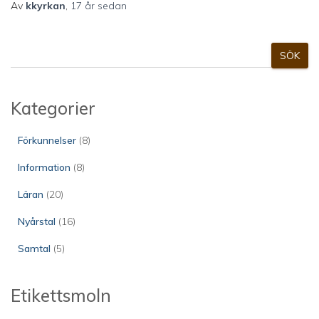
Av
kkyrkan
,
17 år
sedan
S
SÖK
ö
k
Kategorier
Förkunnelser
(8)
Information
(8)
Läran
(20)
Nyårstal
(16)
Samtal
(5)
Etikettsmoln