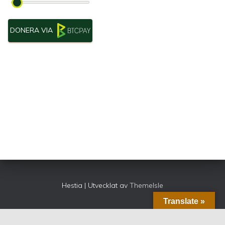
DONERA VIA
Hestia | Utvecklat av
ThemeIsle
Translate »