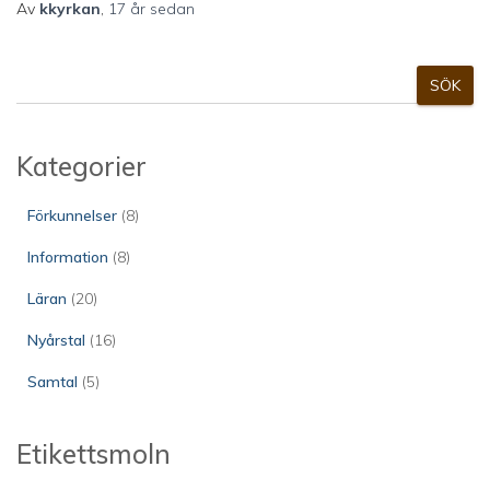
Av
kkyrkan
,
17 år
sedan
S
SÖK
ö
k
Kategorier
Förkunnelser
(8)
Information
(8)
Läran
(20)
Nyårstal
(16)
Samtal
(5)
Etikettsmoln