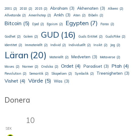
Abraham
(3)
Akhenaten
(3)
2001
(2)
2010
(2)
2015
(2)
Alkemi
(2)
Ankh
(3)
Allvetande
(2)
Amenhotep
(2)
Aten
(2)
Bibeln
(2)
Egypten
(7)
Bitcoin
(5)
Djed
(2)
Egoism
(2)
Farao
(2)
GUD
(16)
Godhet
(2)
Golem
(2)
Guds Entitet
(2)
GudsRike
(2)
Identitet
(2)
Immateriellt
(2)
Individ
(2)
Individuellt
(2)
Insikt
(2)
Jag
(2)
Läran
(20)
Medveten
(3)
Materiellt
(2)
Metaverse
(2)
Ordet
(4)
Ptah
(4)
Paradiset
(3)
Moses
(2)
Narmer
(2)
Ondska
(2)
Treenigheten
(3)
Revolution
(2)
Semantik
(2)
Skapelsen
(2)
Symbolik
(2)
Värde
(5)
Vishet
(4)
Was
(3)
Donera