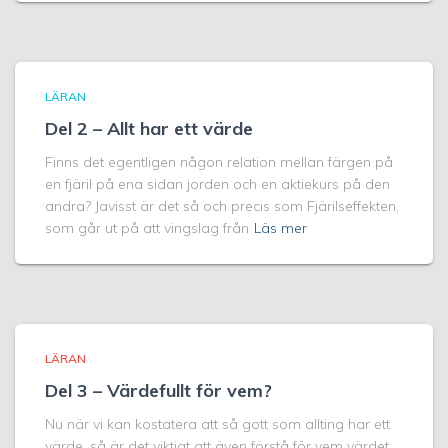
LÄRAN
Del 2 – Allt har ett värde
Finns det egentligen någon relation mellan färgen på
en fjäril på ena sidan jorden och en aktiekurs på den
andra? Javisst är det så och precis som Fjärilseffekten,
som går ut på att vingslag från
Läs mer
LÄRAN
Del 3 – Värdefullt för vem?
Nu när vi kan kostatera att så gott som allting har ett
värde, så är det viktigt att även förstå för vem värdet