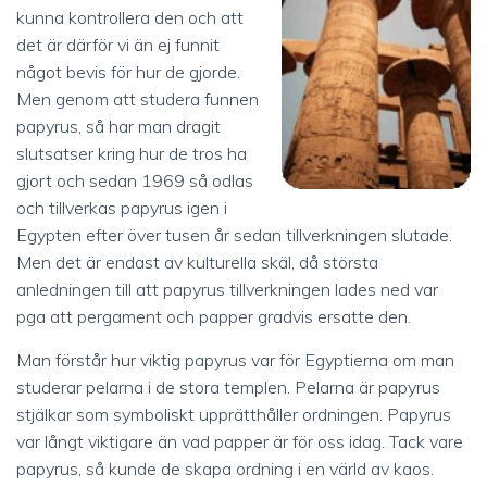
kunna kontrollera den och att
det är därför vi än ej funnit
något bevis för hur de gjorde.
Men genom att studera funnen
papyrus, så har man dragit
slutsatser kring hur de tros ha
gjort och sedan 1969 så odlas
och tillverkas papyrus igen i
Egypten efter över tusen år sedan tillverkningen slutade.
Men det är endast av kulturella skäl, då största
anledningen till att papyrus tillverkningen lades ned var
pga att pergament och papper gradvis ersatte den.
Man förstår hur viktig papyrus var för Egyptierna om man
studerar pelarna i de stora templen. Pelarna är papyrus
stjälkar som symboliskt upprätthåller ordningen. Papyrus
var långt viktigare än vad papper är för oss idag. Tack vare
papyrus, så kunde de skapa ordning i en värld av kaos.