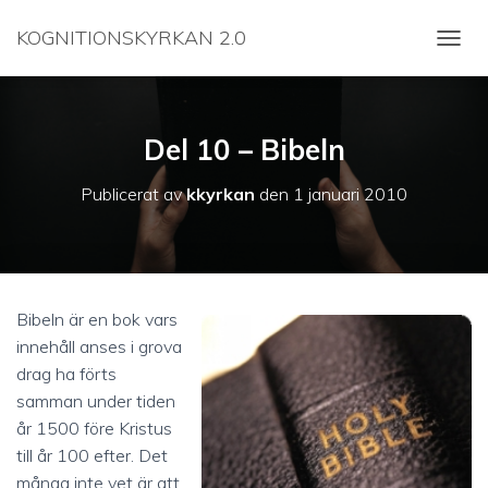
KOGNITIONSKYRKAN 2.0
SLÅ P
Del 10 – Bibeln
Publicerat av
kkyrkan
den
1 januari 2010
Bibeln är en bok vars
innehåll anses i grova
drag ha förts
samman under tiden
år 1500 före Kristus
till år 100 efter. Det
många inte vet är att