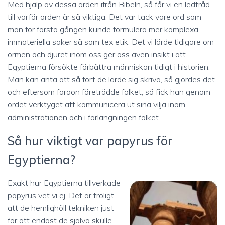
Med hjälp av dessa orden ifrån Bibeln, så får vi en ledtråd
till varför orden är så viktiga. Det var tack vare ord som
man för första gången kunde formulera mer komplexa
immateriella saker så som tex etik. Det vi lärde tidigare om
ormen och djuret inom oss ger oss även insikt i att
Egyptierna försökte förbättra människan tidigt i historien.
Man kan anta att så fort de lärde sig skriva, så gjordes det
och eftersom faraon företrädde folket, så fick han genom
ordet verktyget att kommunicera ut sina vilja inom
administrationen och i förlängningen folket.
Så hur viktigt var papyrus för
Egyptierna?
Exakt hur Egyptierna tillverkade
papyrus vet vi ej. Det är troligt
att de hemlighöll tekniken just
för att endast de själva skulle