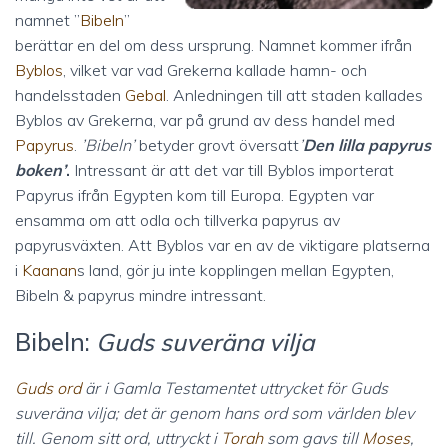
namnet ”
Bibeln
”
berättar en del om dess ursprung. Namnet kommer ifrån
Byblos
, vilket var vad Grekerna kallade hamn- och
handelsstaden
Gebal
. Anledningen till att staden kallades
Byblos av Grekerna, var på grund av dess handel med
Papyrus
.
’Bibeln’
betyder grovt översatt
’
Den lilla papyrus
boken’
.
Intressant är att det var till Byblos importerat
Papyrus ifrån Egypten kom till Europa. Egypten var
ensamma om att odla och tillverka papyrus av
papyrusväxten. Att Byblos var en av de viktigare platserna
i
Kaanan
s land, gör ju inte kopplingen mellan Egypten,
Bibeln & papyrus mindre intressant.
Bibeln:
Guds suveräna vilja
Guds ord
är i Gamla Testamentet uttrycket för Guds
suveräna vilja; det är genom hans ord som världen blev
till. Genom sitt ord, uttryckt i
Torah
som gavs till
Moses
,