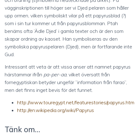
och ordning (symbolerna nedtecknade på arket). På
vägginskriptionen till höger ser vi Djed pelaren som håller
upp ormen, vilken symboliskt vilar på ett papyrusblad (?)
som i sin tur kommer ut från papyrusblomman. Ptah
benäms ofta ’Ädle Djed’ i gamla texter och är den som
skapar ordning av kaoset. Han symboliseras av den
symboliska papyruspelaren (Djed), men är fortfarande inte
Gud.
Intressant att veta är att vissa anser att namnet papyrus
härstammar ifrån
pa-per-aa
, vilket översatt från
fornegyptiskan betyder ungefär ”information från farao”,
men det finns inget bevis för det funnet.
http://www.touregypt.net/featurestories/papyrus.htm
http://en.wikipedia.org/wiki/Papyrus
Tänk om…