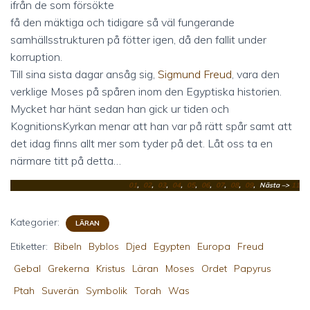
ifrån de som försökte
få den mäktiga och tidigare så väl fungerande
samhällsstrukturen på fötter igen, då den fallit under
korruption.
Till sina sista dagar ansåg sig,
Sigmund Freud
, vara den
verklige Moses på spåren inom den Egyptiska historien.
Mycket har hänt sedan han gick ur tiden och
KognitionsKyrkan menar att han var på rätt spår samt att
det idag finns allt mer som tyder på det. Låt oss ta en
närmare titt på detta…
01
,
02
,
03
,
04
,
05
,
06
,
07
,
08
,
09
, Nästa –>
11
Kategorier:
LÄRAN
Etiketter:
Bibeln
Byblos
Djed
Egypten
Europa
Freud
Gebal
Grekerna
Kristus
Läran
Moses
Ordet
Papyrus
Ptah
Suverän
Symbolik
Torah
Was