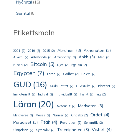
Nyårstal
(16)
Samtal
(5)
Etikettsmoln
Abraham
(3)
Akhenaten
(3)
2001
(2)
2010
(2)
2015
(2)
Ankh
(3)
Alkemi
(2)
Allvetande
(2)
Amenhotep
(2)
Aten
(2)
Bitcoin
(5)
Bibeln
(2)
Djed
(2)
Egoism
(2)
Egypten
(7)
Farao
(2)
Godhet
(2)
Golem
(2)
GUD
(16)
Guds Entitet
(2)
GudsRike
(2)
Identitet
(2)
Immateriellt
(2)
Individ
(2)
Individuellt
(2)
Insikt
(2)
Jag
(2)
Läran
(20)
Medveten
(3)
Materiellt
(2)
Ordet
(4)
Metaverse
(2)
Moses
(2)
Narmer
(2)
Ondska
(2)
Ptah
(4)
Paradiset
(3)
Revolution
(2)
Semantik
(2)
Vishet
(4)
Treenigheten
(3)
Skapelsen
(2)
Symbolik
(2)