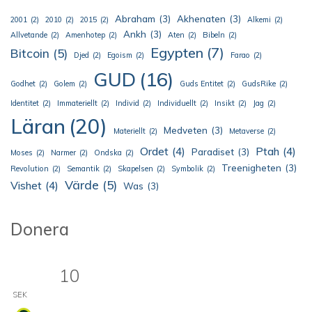
Abraham
(3)
Akhenaten
(3)
2001
(2)
2010
(2)
2015
(2)
Alkemi
(2)
Ankh
(3)
Allvetande
(2)
Amenhotep
(2)
Aten
(2)
Bibeln
(2)
Egypten
(7)
Bitcoin
(5)
Djed
(2)
Egoism
(2)
Farao
(2)
GUD
(16)
Godhet
(2)
Golem
(2)
Guds Entitet
(2)
GudsRike
(2)
Identitet
(2)
Immateriellt
(2)
Individ
(2)
Individuellt
(2)
Insikt
(2)
Jag
(2)
Läran
(20)
Medveten
(3)
Materiellt
(2)
Metaverse
(2)
Ordet
(4)
Ptah
(4)
Paradiset
(3)
Moses
(2)
Narmer
(2)
Ondska
(2)
Treenigheten
(3)
Revolution
(2)
Semantik
(2)
Skapelsen
(2)
Symbolik
(2)
Värde
(5)
Vishet
(4)
Was
(3)
Donera