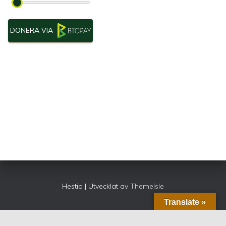
DONERA VIA
Hestia | Utvecklat av
ThemeIsle
Translate »