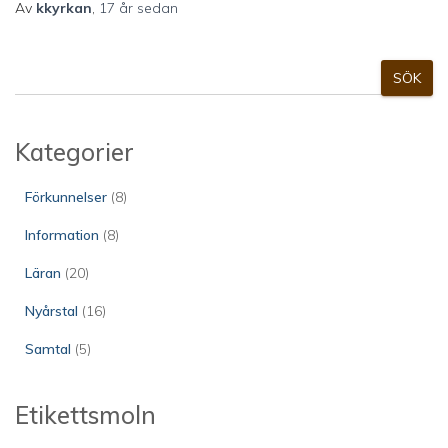
Av
kkyrkan
,
17 år
sedan
S
SÖK
ö
k
Kategorier
Förkunnelser
(8)
Information
(8)
Läran
(20)
Nyårstal
(16)
Samtal
(5)
Etikettsmoln